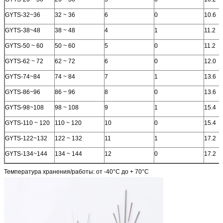
GYTS-32~36
32 ~ 36
6
0
10.6
GYTS-38~48
38 ~ 48
4
1
11.2
GYTS-50 ~ 60
50 ~ 60
5
0
11.2
GYTS-62 ~ 72
62 ~ 72
6
0
12.0
GYTS-74~84
74 ~ 84
7
1
13.6
GYTS-86~96
86 ~ 96
8
0
13.6
GYTS-98~108
98 ~ 108
9
1
15.4
GYTS-110 ~ 120
110 ~ 120
10
0
15.4
GYTS-122~132
122 ~ 132
11
1
17.2
GYTS-134~144
134 ~ 144
12
0
17.2
Температура хранения/работы: от -40°C до + 70°C