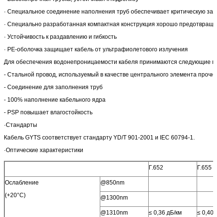
· Специальное соединение наполнения труб обеспечивает критическую защ
· Специально разработанная компактная конструкция хорошо предотвраща
· Устойчивость к раздавлению и гибкость
· PE-оболочка защищает кабель от ультрафиолетового излучения
Для обеспечения водонепроницаемости кабеля принимаются следующие м
- Стальной провод, используемый в качестве центрального элемента прочн
- Соединение для заполнения труб
- 100% наполнение кабельного ядра
- PSP повышает влагостойкость
·Стандарты
Кабель GYTS соответствует стандарту YD/T 901-2001 и IEC 60794-1.
·Оптические характеристики
Г.652
Г.655
Ослабление
@850nm
(+20°C)
@1300nm
@1310nm
≤ 0,36 дБ/км
≤ 0,40 