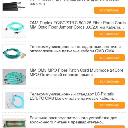
волокон
контактные
данные
OM3 Duplex FC/SC/ST/LC 50/125 Fiber Parch Cords
MM Optic Fiber Jumper Cords 3,0/2,0 мм Кабели
для зашивки волокон
контактные
данные
Телекоммуникационные стандартные ленточные
оптоволоконные патчевые кабели OM3 OM4
Simplex Duplex Ribbon
контактные
данные
MM OM3 MPO Fiber Patch Cord Multimode 24Core
MPO Оптический волокно прыжок
контактные
данные
Телекоммуникационный стандарт LC Pigtails
LC/UPC OM3 Волокнистые патчевые кабели
50/125 12Cores 1.5M Волокнистые пигтейлы ST 12
контактные
Core Patch Cables
данные
Раковина распределительного устройства для
волоконного питания предварительно
установленная SC FC LC ST ODF 12 24 48 72 96