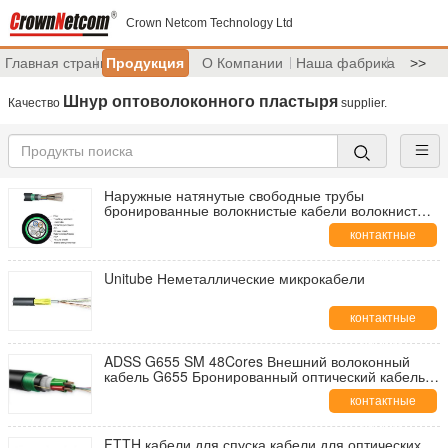
Crown Netcom Technology Ltd
Главная страница
Продукция
О Компании
Наша фабрика
>>
Шнур оптоволоконного пластыря
Качество
supplier.
Наружные натянутые свободные трубы
бронированные волокнистые кабели волокнистые
кабели GYTY53
контактные
данные
Unitube Неметаллические микрокабели
контактные
данные
ADSS G655 SM 48Cores Внешний волоконный
кабель G655 Бронированный оптический кабель
12Core 24Core
контактные
данные
FTTH кабели для спуска кабели для оптических