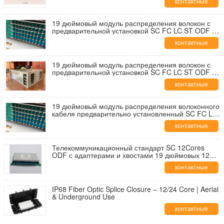
контактные
144 Планшеты для оптоволоконного патча
данные
19 дюймовый модуль распределения волокон с
предварительной установкой SC FC LC ST ODF 12
24 48 72 96 144 Ядра оптоволоконной панели
контактные
данные
19 дюймовый модуль распределения волокон с
предварительной установкой SC FC LC ST ODF 24
48 72 96 Ядра оптоволоконной панели
контактные
данные
19 дюймовый модуль распределения волоконного
кабеля предварительно установленный SC FC LC
ST ODF 24 48 72 96 Ядра оптоволоконного кабеля
контактные
данные
Телекоммуникационный стандарт SC 12Cores
ODF с адаптерами и хвостами 19 дюймовых 12
ядра оптических волоконных панелей
контактные
данные
IP68 Fiber Optic Splice Closure – 12/24 Core | Aerial
& Underground Use
контактные
данные