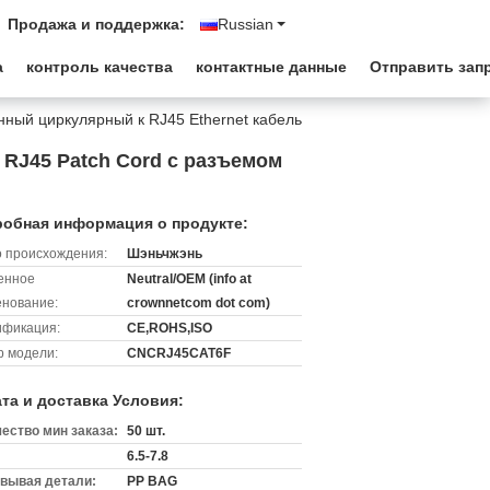
Продажа и поддержка:
Russian
а
контроль качества
контактные данные
Отправить зап
ый циркулярный к RJ45 Ethernet кабель
RJ45 Patch Cord с разъемом
обная информация о продукте:
 происхождения:
Шэньчжэнь
енное
Neutral/OEM (info at
нование:
crownnetcom dot com)
ификация:
CE,ROHS,ISO
 модели:
CNCRJ45CAT6F
та и доставка Условия:
ество мин заказа:
50 шт.
6.5-7.8
вывая детали:
PP BAG