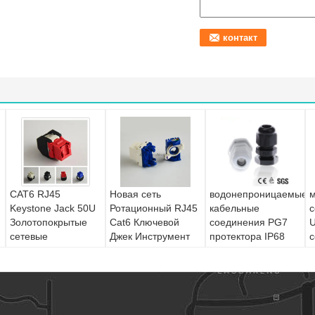
CAT6 RJ45
Новая сеть
водонепроницаемые
м
Keystone Jack 50U
Ротационный RJ45
кабельные
с
Золотопокрытые
Cat6 Ключевой
соединения PG7
U
сетевые
Джек Инструмент
протектора IP68
с
модульные
Бесплатный
разъемы
Простая установка
Cat 6 модульные
Джеки