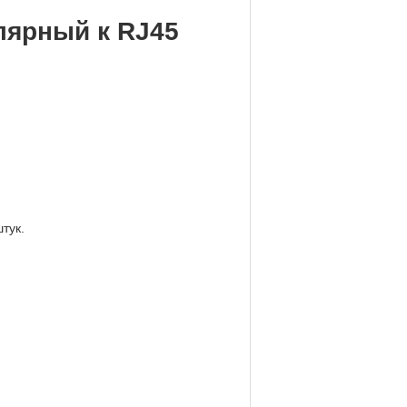
ярный к RJ45
тук.