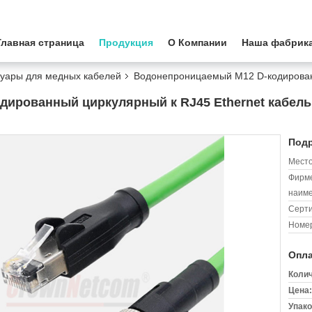
Главная страница
Продукция
О Компании
Наша фабрик
суары для медных кабелей
Водонепроницаемый M12 D-кодированн
ированный циркулярный к RJ45 Ethernet кабель 
Подр
Место
Фирм
наиме
Серт
Номер
Опла
Колич
Цена:
Упако