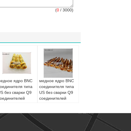
(
0
/ 3000)
едное ядро BNC
медное ядро BNC
оединителя типа
соединителя типа
S без сварки Q9
US без сварки Q9
оединителей
соединителей