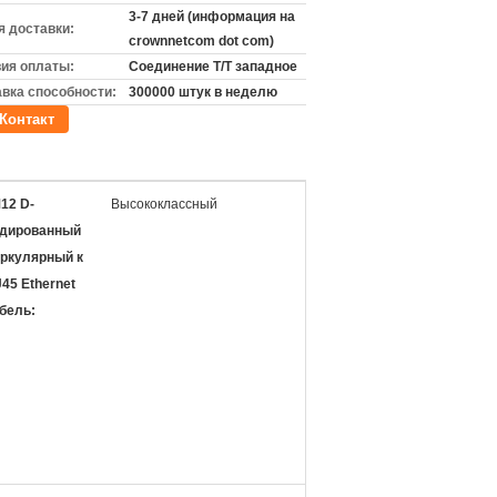
3-7 дней (информация на
 доставки:
crownnetcom dot com)
ия оплаты:
Соединение T/T западное
вка способности:
300000 штук в неделю
Контакт
12 D-
Высококлассный
одированный
ркулярный к
45 Ethernet
бель: