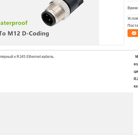
Время
Услов
Поста
ярный к RJ45 Ethernet кабель
M
к
ци
RJ
ка