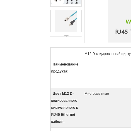
M12 D-кодированный циркул
Наименование
продукта:
Цвет M12 D-
Многоцветные
кодированного
циркулярного к
RJ45 Ethernet
кабеля: