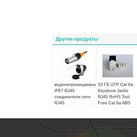
Другие продукты
водонепроницаемые
10 ГБ UTP Cat 6a
IP67 RJ45
Keystone Jacks
соединители сети
RJ45 RoHS Tool
RJ45
Free Cat 6a ABS
водонепроницаемость
LSOH Shell 15U
Ethernet розетки +
Сетевой
водонепроницаемый
модульный Jack
разъем для
Категория 6a
наружной Ethernet
Модули