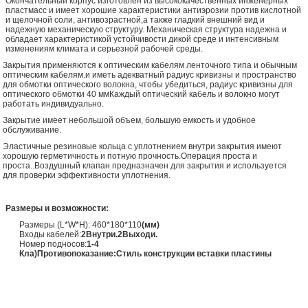
Окончательный корпус изготовлен из высококачественных инженерных
пластмасс и имеет хорошие характеристики антиэрозии против кислотной
и щелочной соли, антивозрастной,а также гладкий внешний вид и
надежную механическую структуру. Механическая структура надежна и
обладает характеристикой устойчивости дикой среде и интенсивным
изменениям климата и серьезной рабочей среды.
Закрытия применяются к оптическим кабелям ленточного типа и обычным
оптическим кабелям.и иметь адекватный радиус кривизны и пространство
для обмотки оптического волокна, чтобы убедиться, радиус кривизны для
оптического обмотки 40 ммКаждый оптический кабель и волокно могут
работать индивидуально.
Закрытие имеет небольшой объем, большую емкость и удобное
обслуживание.
Эластичные резиновые кольца с уплотнением внутри закрытия имеют
хорошую герметичность и потную прочность.Операция проста и
проста..Воздушный клапан предназначен для закрытия и используется
для проверки эффективности уплотнения.
Размеры и возможности:
Размеры (L*W*H): 460*180*110
(мм)
Входы кабелей:
2
Внутри.
2
Выходи.
Номер подносов:
1-4
Кл
а)
Противопоказание:Стиль конструкции вставки пластины