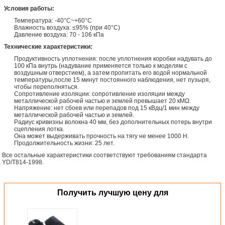
Условия работы:
Температура: -40°C~+60°C
Влажность воздуха: ≤95% (при 40°C)
Давление воздуха: 70 - 106 кПа
Технические характеристики:
Продуктивность уплотнения: после уплотнения коробки надувать до
100 кПа внутрь (надувание применяется только к моделям с
воздушным отверстием), а затем пропитать его водой нормальной
температуры,после 15 минут постоянного наблюдения, нет пузыря,
чтобы переполняться.
Сопротивление изоляции: сопротивление изоляции между
металлической рабочей частью и землей превышает 20 кМΩ.
Напряжение: нет сбоев или перепадов под 15 кВдц/1 мин между
металлической рабочей частью и землей.
Радиус кривизны волокна 40 мм, без дополнительных потерь внутри
сцепления лотка.
Она может выдерживать прочность на тягу не менее 1000 Н.
Продолжительность жизни: 25 лет.
Все остальные характеристики соответствуют требованиям стандарта
YD/T814-1998.
Получить лучшую цену для