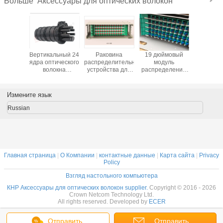
Аксессуары для оптических волокон
Больше
Вертикальный 24
Раковина
19 дюймовый
19 дюй
ядра оптического
распределительного
модуль
моду
волокна
устройства для
распределения
распред
сцепление
волоконного
волокон с
волок
закрытие
питания
предварительной
предвари
водонепроницаемый
предварительно
установкой SC
установ
Измените язык
волокна кабеля
установленная
FC LC ST ODF 12
FC LC ST
соединения
SC FC LC ST
24 48 72 96 144
48 72 9
Russian
коробки 6 входов
ODF 12 24 48 72
Ядра
оптоволо
6 выходов
96 144
оптоволоконной
пане
Планшеты для
панели
оптоволоконного
патча
Главная страница
|
О Компании
|
контактные данные
|
Карта сайта
|
Privacy
Policy
Взгляд настольного компьютера
КНР Аксессуары для оптических волокон supplier.
Copyright © 2016 - 2026
Crown Netcom Technology Ltd.
All rights reserved. Developed by
ECER
Отправить
Отправить