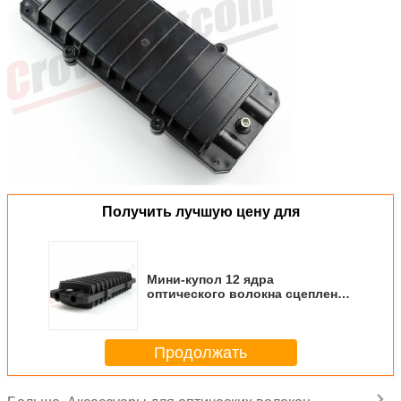
Получить лучшую цену для
Мини-купол 12 ядра
оптического волокна сцепление
закрытие водонепроницаемое
волокно кабеля сцепление
коробки 2 в 2 выхода
Продолжать
соединения корпуса