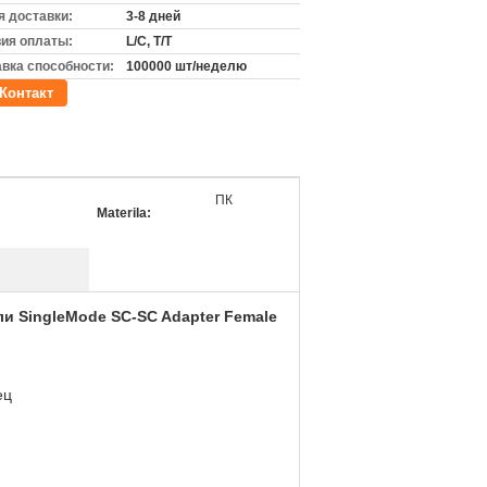
 доставки:
3-8 дней
ия оплаты:
L/C, T/T
вка способности:
100000 шт/неделю
Контакт
ПК
Materila:
 SingleMode SC-SC Adapter Female
ец