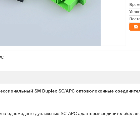
Время
Услов
Поста
PC
ссиональный SM Duplex SC/APC оптоволоконные соединители
локна одномодные дуплексные SC-APC адаптеры/соединители/флан