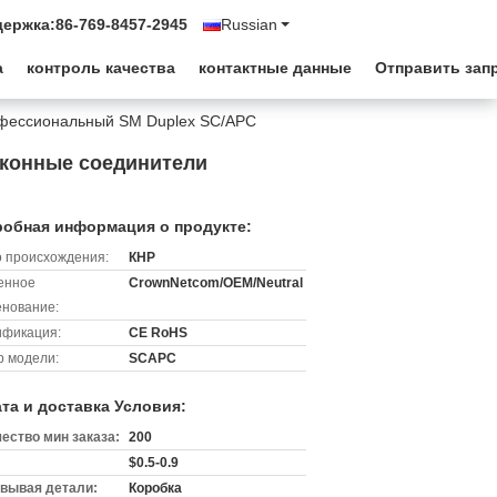
держка:
86-769-8457-2945
Russian
а
контроль качества
контактные данные
Отправить зап
фессиональный SM Duplex SC/APC
конные соединители
обная информация о продукте:
 происхождения:
КНР
енное
CrownNetcom/OEM/Neutral
нование:
ификация:
CE RoHS
 модели:
SCAPC
та и доставка Условия:
ество мин заказа:
200
$0.5-0.9
вывая детали:
Коробка