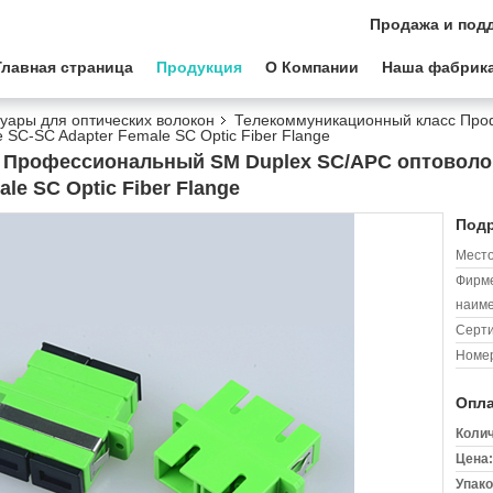
Продажа и под
Главная страница
Продукция
О Компании
Наша фабрик
уары для оптических волокон
Телекоммуникационный класс Про
SC-SC Adapter Female SC Optic Fiber Flange
 Профессиональный SM Duplex SC/APC оптоволо
le SC Optic Fiber Flange
Подр
Место
Фирм
наиме
Серт
Номер
Опла
Колич
Цена:
Упако