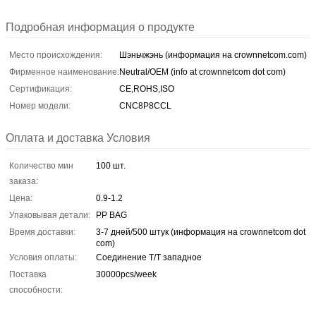
Подробная информация о продукте
Место происхождения:
Шэньчжэнь (информация на crownnetcom.com)
Фирменное наименование:
Neutral/OEM (info at crownnetcom dot com)
Сертификация:
CE,ROHS,ISO
Номер модели:
CNC8P8CCL
Оплата и доставка Условия
Количество мин
100 шт.
заказа:
Цена:
0.9-1.2
Упаковывая детали:
PP BAG
Время доставки:
3-7 дней/500 штук (информация на crownnetcom dot
com)
Условия оплаты:
Соединение T/T западное
Поставка
30000pcs/week
способности: