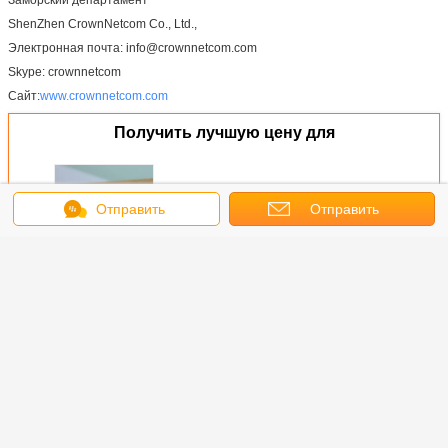
ShenZhen CrownNetcom Co., Ltd.,
Электронная почта: info@crownnetcom.com
Skype: crownnetcom
Сайт:
www.crownnetcom.com
Получить лучшую цену для
Сеть Cat6 Защищенный RJ45
Отправить
Отправить
Встроенный соединитель 8P8C
Lan Кабель модульный
сообщение
запрос
разъединитель RJ45 адаптер
Продолжать
Аксессуары для медных кабелей
Больше