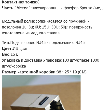
Контактная точка:
8
Часть "Метсл":
никелированный фосфор бронза / медь
Модульный ролик соприкасается со пружиной и
позолочен 1u; 3u; 6U; 15U; 30U; 50μ; поверхность
изготовлена из медного сплава
Тип:
Подключение RJ45 к подключению RJ45
Цвет:
ИВ цвет
Вес:
15 г.
Упаковка и доставка Упаковка:
100 штук/пакет 1000
штук/коробка
Размер картонной коробки:
38 * 25 * 19 (CM)