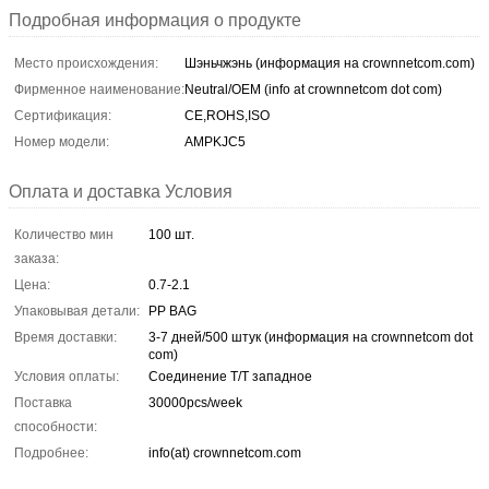
Подробная информация о продукте
Место происхождения:
Шэньчжэнь (информация на crownnetcom.com)
Фирменное наименование:
Neutral/OEM (info at crownnetcom dot com)
Сертификация:
CE,ROHS,ISO
Номер модели:
AMPKJC5
Оплата и доставка Условия
Количество мин
100 шт.
заказа:
Цена:
0.7-2.1
Упаковывая детали:
PP BAG
Время доставки:
3-7 дней/500 штук (информация на crownnetcom dot
com)
Условия оплаты:
Соединение T/T западное
Поставка
30000pcs/week
способности:
Подробнее:
info(at) crownnetcom.com