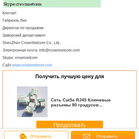
Контакт:
Габриэль Лин
Директор по продажам
Заморский департамент
ShenZhen CrownNetcom Co., Ltd.,
Электронная почта: info@crownnetcom.com
Skype: crownnetcom
Сайт:
www.crownnetcom.com
Получить лучшую цену для
Сеть Cat5e RJ45 Ключевые
разъемы 90 градусов
Модульный разъем UTP
Информационные точки
Продолжать
Отправить
Отправить