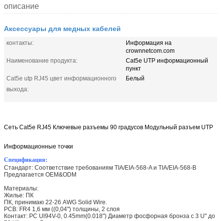
описание
Аксессуары для медных кабелей
контакты:
Информация на
crownnetcom.com
Наименование продукта:
Cat5e UTP информационный
пункт
Cat5e utp RJ45 цвет информационного
Белый
выхода:
Сеть Cat5e RJ45 Ключевые разъемы 90 градусов Модульный разъем UTP
Информационные точки
Спецификация:
Стандарт: Соответствие требованиям TIA/EIA-568-A и TIA/EIA-568-B
Предлагается OEM&ODM
Материалы:
Жилье: ПК
ПК, принимаю 22-26 AWG Solid Wire.
PCB: FR4 1,6 мм ((0,04") толщины, 2 слоя
Контакт: PC Ul94V-0, 0.45mm(0.018") Диаметр фосфорная бронза с 3 U" до