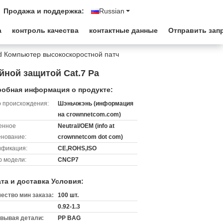
Продажа и поддержка:
Russian
а
контроль качества
контактные данные
Отправить зап
rd Компьютер высокоскоростной патч
йной защитой Cat.7 Pa
обная информация о продукте:
 происхождения:
Шэньчжэнь (информация
на crownnetcom.com)
енное
Neutral/OEM (info at
нование:
crownnetcom dot com)
ификация:
CE,ROHS,ISO
 модели:
CNCP7
та и доставка Условия:
ество мин заказа:
100 шт.
0.92-1.3
вывая детали:
PP BAG