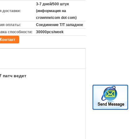
3-7 дней/500 штук
 доставки:
(информация на
crownnetcom dot com)
ия оплаты:
Соединение T/T западное
вка способности:
30000pcs/week
Контакт
7 патч ведет