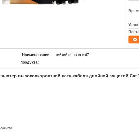
Время
Услов
Поста
Наименование
гибкий провод cat7
продукта:
омпьютер высокоскоростной патч кабеля двойной защитой Cat.
ионное