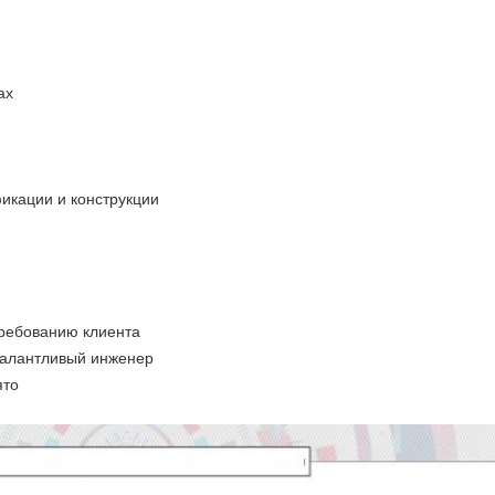
ах
кации и конструкции
требованию клиента
талантливый инженер
ято