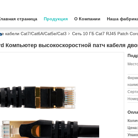
Главная страница
Продукция
О Компании
Наша фабрик
е кабели Cat7/Cat6A/Cat5e/Cat3
Сеть 10 ГБ Cat7 RJ45 Patch Co
ord Компьютер высокоскоростной патч кабеля дво
Подр
Место
Фирм
наиме
Серт
Номер
Опла
Колич
Цена:
Упако