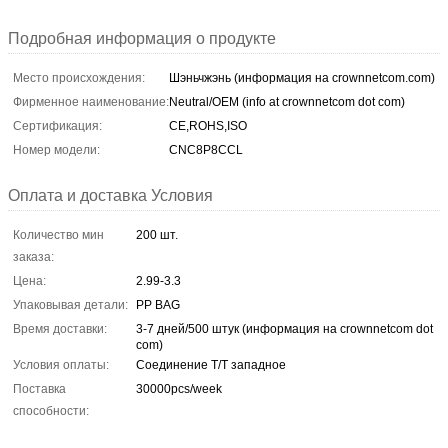
Подробная информация о продукте
Место происхождения:
Шэньчжэнь (информация на crownnetcom.com)
Фирменное наименование:
Neutral/OEM (info at crownnetcom dot com)
Сертификация:
CE,ROHS,ISO
Номер модели:
CNC8P8CCL
Оплата и доставка Условия
Количество мин
200 шт.
заказа:
Цена:
2.99-3.3
Упаковывая детали:
PP BAG
Время доставки:
3-7 дней/500 штук (информация на crownnetcom dot
com)
Условия оплаты:
Соединение T/T западное
Поставка
30000pcs/week
способности: