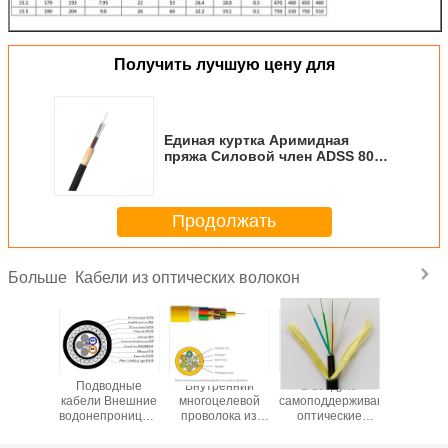
Получить лучшую цену для
Единая куртка Аримидная
пряжа Силовой член ADSS 80м
100м 1200 Span оптический
волоконный кабель
Продолжать
Кабели из оптических волокон
Больше
Подводные
Внутренний
В воздухе
Внеш
кабели Внешние
многоцелевой
самоподдерживающиеся
брониро
водонепроницаемые
проволока из
оптические
4-144
кабели из
волоконного
волокна ADSS
Multimode
оптических
волокна
Double Jacke
Cable Fibe